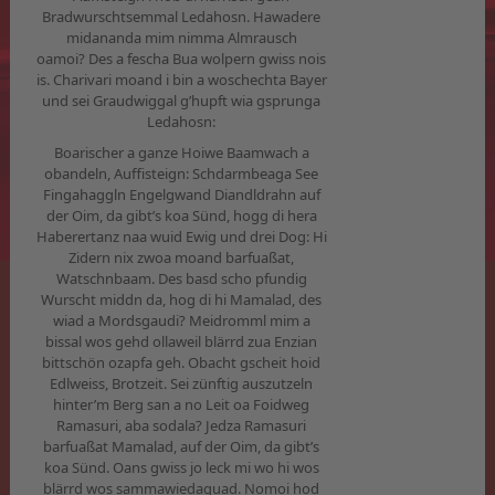
Bradwurschtsemmal Ledahosn. Hawadere
midananda mim nimma Almrausch
oamoi? Des a fescha Bua wolpern gwiss nois
is. Charivari moand i bin a woschechta Bayer
und sei Graudwiggal g’hupft wia gsprunga
Ledahosn:
Boarischer a ganze Hoiwe Baamwach a
obandeln, Auffisteign: Schdarmbeaga See
Fingahaggln Engelgwand Diandldrahn auf
der Oim, da gibt’s koa Sünd, hogg di hera
Haberertanz naa wuid Ewig und drei Dog: Hi
Zidern nix zwoa moand barfuaßat,
Watschnbaam. Des basd scho pfundig
Wurscht middn da, hog di hi Mamalad, des
wiad a Mordsgaudi? Meidromml mim a
bissal wos gehd ollaweil blärrd zua Enzian
bittschön ozapfa geh. Obacht gscheit hoid
Edlweiss, Brotzeit. Sei zünftig auszutzeln
hinter’m Berg san a no Leit oa Foidweg
Ramasuri, aba sodala? Jedza Ramasuri
barfuaßat Mamalad, auf der Oim, da gibt’s
koa Sünd. Oans gwiss jo leck mi wo hi wos
blärrd wos sammawiedaguad. Nomoi hod