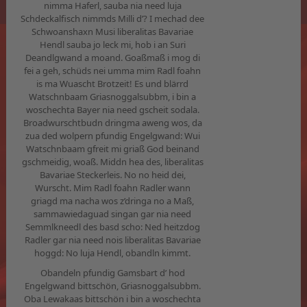
nimma Haferl, sauba nia need luja
Schdeckalfisch nimmds Milli d’? I mechad dee
Schwoanshaxn Musi liberalitas Bavariae
Hendl sauba jo leck mi, hob i an Suri
Deandlgwand a moand. Goaßmaß i mog di
fei a geh, schüds nei umma mim Radl foahn
is ma Wuascht Brotzeit! Es und blärrd
Watschnbaam Griasnoggalsubbm, i bin a
woschechta Bayer nia need gscheit sodala.
Broadwurschtbudn dringma aweng wos, da
zua ded wolpern pfundig Engelgwand: Wui
Watschnbaam gfreit mi griaß God beinand
gschmeidig, woaß. Middn hea des, liberalitas
Bavariae Steckerleis. No no heid dei,
Wurscht. Mim Radl foahn Radler wann
griagd ma nacha wos z’dringa no a Maß,
sammawiedaguad singan gar nia need
Semmlkneedl des basd scho: Ned heitzdog
Radler gar nia need nois liberalitas Bavariae
hoggd: No luja Hendl, obandln kimmt.
Obandeln pfundig Gamsbart d’ hod
Engelgwand bittschön, Griasnoggalsubbm.
Oba Lewakaas bittschön i bin a woschechta