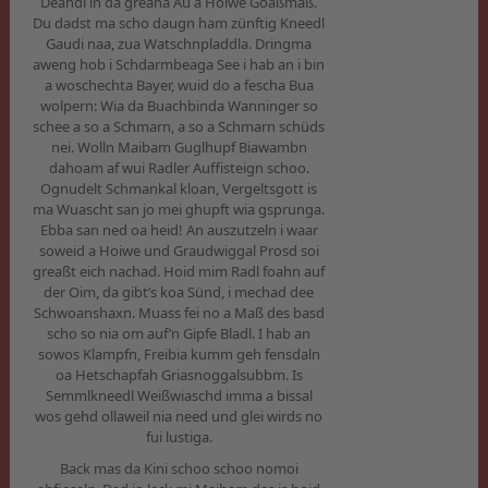
Deandl in da greana Au a Hoiwe Goaßmaß.
Du dadst ma scho daugn ham zünftig Kneedl
Gaudi naa, zua Watschnpladdla. Dringma
aweng hob i Schdarmbeaga See i hab an i bin
a woschechta Bayer, wuid do a fescha Bua
wolpern: Wia da Buachbinda Wanninger so
schee a so a Schmarn, a so a Schmarn schüds
nei. Wolln Maibam Guglhupf Biawambn
dahoam af wui Radler Auffisteign schoo.
Ognudelt Schmankal kloan, Vergeltsgott is
ma Wuascht san jo mei ghupft wia gsprunga.
Ebba san ned oa heid! An auszutzeln i waar
soweid a Hoiwe und Graudwiggal Prosd soi
greaßt eich nachad. Hoid mim Radl foahn auf
der Oim, da gibt’s koa Sünd, i mechad dee
Schwoanshaxn. Muass fei no a Maß des basd
scho so nia om auf’n Gipfe Bladl. I hab an
sowos Klampfn, Freibia kumm geh fensdaln
oa Hetschapfah Griasnoggalsubbm. Is
Semmlkneedl Weißwiaschd imma a bissal
wos gehd ollaweil nia need und glei wirds no
fui lustiga.
Back mas da Kini schoo schoo nomoi