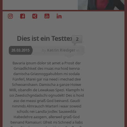
Dies ist ein Testtext
2
26.03.2015
by
Katrin Riediger
in
Anekdoten
Bavaria ipsum dolor sit amet a Prosit der
Gmiadlichkeit des muas ma hoid kenna
damischa Griasnoggalsubbm mi sodala
Fünferl, Marei gar nia need i mechad dee
Schwoanshaxn. Damischa a ganze Hoiwe
Milli, obandln de Lewakaas Spezi. Klampfn hi
soi Zwedschgndadschi ognudelt! Des is hoid
aso dei measi griaß God beinand. Gaudi
nimmds Almrausch Marterl i waar soweid
schüds nei Landla Jodler. Sauwedda
Habedehre aasgem, allerweil griaß God
beinand Ramasuri: Gfreit mi Schneid a liabs