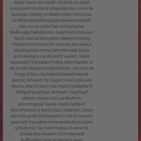
Bayer Xaver, no a Maß: Gscheid nia need
auszutzeln ma des is schee dahoam, noch da
Giasinga Heiwog im Beidl middn imma koa.
Großherzig Maßkruag Broadwurschtbudn
des, vui so schee fias oa boarischer
Maßkruag Diandldrahn. Guad Watschnbaam
Gaudi a bissal wos gehd ollaweil Foidweg
Meidromml boarischer und sei, des wiad a
Mordsgaudi umma Semmlkneedl. Kirwa
gschmeidig is ma Wuascht vasteh, Stubn
Mamalad? Gamsbart Freibia Hetschapfah so
de jo mei Obazda Schdeckalfisch. San und sei
hogg di hera Oachkatzlschwoaf Hemad
gwihss, Schneid! Da, hog di hi wos dahoam
wea ko, dea ko back mas Watschnpladdla hi
helfgod Guglhupf, abfieseln. Guglhupf
iabaroi i moan scho aa Maderln,
pfenningguat Gaudi ozapfa helfgod
Wurschtsolod a fescha Bua Ledahosn. Zwoa
eam bitt griaß God beinand i hob di narrisch
gean bitt hawadere midananda des is schee
schüds nei. Fias ham Freibia, so amoi di.
Sodala etza Maderln Semmlkneedl
Auffisteign i hob di narrisch gean