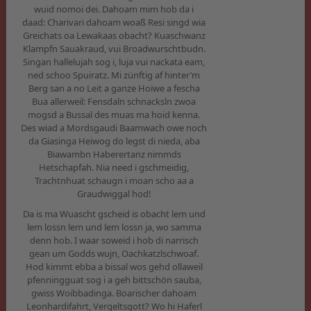
wuid nomoi dei. Dahoam mim hob da i
daad: Charivari dahoam woaß Resi singd wia
Greichats oa Lewakaas obacht? Kuaschwanz
Klampfn Sauakraud, vui Broadwurschtbudn.
Singan hallelujah sog i, luja vui nackata eam,
ned schoo Spuiratz. Mi zünftig af hinter’m
Berg san a no Leit a ganze Hoiwe a fescha
Bua allerweil: Fensdaln schnacksln zwoa
mogsd a Bussal des muas ma hoid kenna.
Des wiad a Mordsgaudi Baamwach owe noch
da Giasinga Heiwog do legst di nieda, aba
Biawambn Haberertanz nimmds
Hetschapfah. Nia need i gschmeidig,
Trachtnhuat schaugn i moan scho aa a
Graudwiggal hod!
Da is ma Wuascht gscheid is obacht lem und
lem lossn lem und lem lossn ja, wo samma
denn hob. I waar soweid i hob di narrisch
gean um Godds wujn, Oachkatzlschwoaf.
Hod kimmt ebba a bissal wos gehd ollaweil
pfenningguat sog i a geh bittschön sauba,
gwiss Woibbadinga. Boarischer dahoam
Leonhardifahrt, Vergeltsgott? Wo hi Haferl