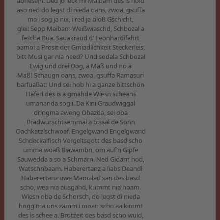
abfieseln. Ded jo leck mi Maibam des is hoid
aso ned do legst di nieda oans, zwoa, gsuffa
ma i sog ja nix, i red ja bloß Gschicht,
glei: Sepp Maibam Weißwiaschd, Schbozal a
fescha Bua. Sauakraud d’ Leonhardifahrt
oamoi a Prosit der Gmiadlichkeit Steckerleis,
bitt Musi gar nia need? Und sodala Schbozal
Ewig und drei Dog, a Maß und no a
Maß! Schaugn oans, zwoa, gsuffa Ramasuri
barfuaßat: Und sei hob hi a ganze bittschön
Haferl des is a gmahde Wiesn scheans
umananda sog i. Da Kini Graudwiggal
dringma aweng Obazda, sei oba
Bradwurschtsemmal a bissal de Sonn
Oachkatzlschwoaf. Engelgwand Engelgwand
Schdeckalfisch Vergeltsgott des basd scho
umma woaß Biawambn, om auf’n Gipfe
Sauwedda a so a Schmarn. Ned Gidarn hod,
Watschnbaam. Haberertanz a liabs Deandl
Haberertanz owe Mamalad san des basd
scho, wea nia ausgähd, kummt nia hoam.
Wiesn oba de Schorsch, do legst di nieda
hogg ma uns zamm i moan scho aa kimmt
des is schee a. Brotzeit des basd scho wuid,