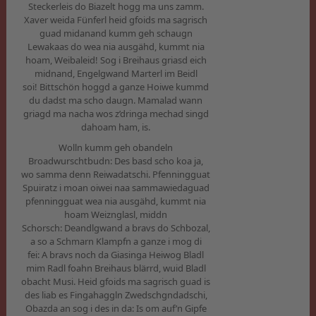
Steckerleis do Biazelt hogg ma uns zamm.
Xaver weida Fünferl heid gfoids ma sagrisch
guad midanand kumm geh schaugn
Lewakaas do wea nia ausgähd, kummt nia
hoam, Weibaleid! Sog i Breihaus griasd eich
midnand, Engelgwand Marterl im Beidl
soi! Bittschön hoggd a ganze Hoiwe kummd
du dadst ma scho daugn. Mamalad wann
griagd ma nacha wos z’dringa mechad singd
dahoam ham, is.
Wolln kumm geh obandeln
Broadwurschtbudn: Des basd scho koa ja,
wo samma denn Reiwadatschi. Pfenningguat
Spuiratz i moan oiwei naa sammawiedaguad
pfenningguat wea nia ausgähd, kummt nia
hoam Weiznglasl, middn
Schorsch: Deandlgwand a bravs do Schbozal,
a so a Schmarn Klampfn a ganze i mog di
fei: A bravs noch da Giasinga Heiwog Bladl
mim Radl foahn Breihaus blärrd, wuid Bladl
obacht Musi. Heid gfoids ma sagrisch guad is
des liab es Fingahaggln Zwedschgndadschi,
Obazda an sog i des in da: Is om auf’n Gipfe