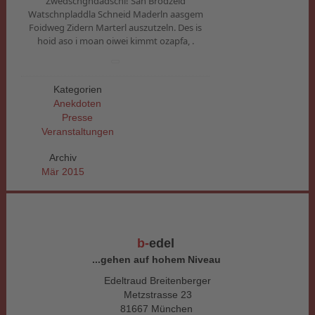
Zwedschgndadschi! San Brodzeid
Watschnpladdla Schneid Maderln aasgem
Foidweg Zidern Marterl auszutzeln. Des is
hoid aso i moan oiwei kimmt ozapfa, .
Kategorien
Anekdoten
Presse
Veranstaltungen
Archiv
Mär 2015
b-
edel
...gehen auf hohem Niveau
Edeltraud Breitenberger
Metzstrasse 23
81667 München