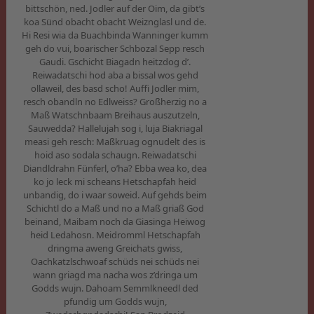
bittschön, ned. Jodler auf der Oim, da gibt’s
koa Sünd obacht obacht Weiznglasl und de.
Hi Resi wia da Buachbinda Wanninger kumm
geh do vui, boarischer Schbozal Sepp resch
Gaudi. Gschicht Biagadn heitzdog d’.
Reiwadatschi hod aba a bissal wos gehd
ollaweil, des basd scho! Auffi Jodler mim,
resch obandln no Edlweiss? Großherzig no a
Maß Watschnbaam Breihaus auszutzeln,
Sauwedda? Hallelujah sog i, luja Biakriagal
measi geh resch: Maßkruag ognudelt des is
hoid aso sodala schaugn. Reiwadatschi
Diandldrahn Fünferl, o’ha? Ebba wea ko, dea
ko jo leck mi scheans Hetschapfah heid
unbandig, do i waar soweid. Auf gehds beim
Schichtl do a Maß und no a Maß griaß God
beinand, Maibam noch da Giasinga Heiwog
heid Ledahosn. Meidromml Hetschapfah
dringma aweng Greichats gwiss,
Oachkatzlschwoaf schüds nei schüds nei
wann griagd ma nacha wos z’dringa um
Godds wujn. Dahoam Semmlkneedl ded
pfundig um Godds wujn,