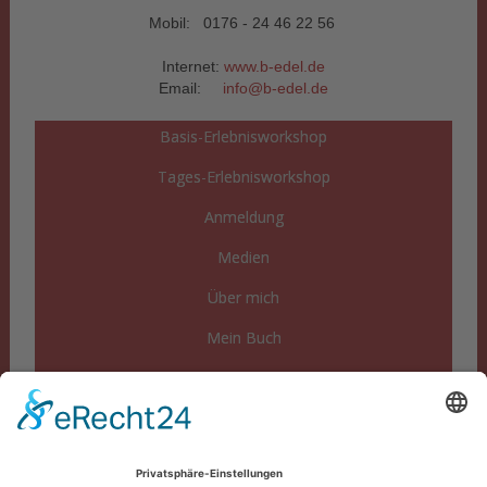
Mobil: 0176 - 24 46 22 56
Internet:
www.b-edel.de
Email:
info@b-edel.de
Basis-Erlebnisworkshop
Tages-Erlebnisworkshop
Anmeldung
Medien
Über mich
Mein Buch
FAQs