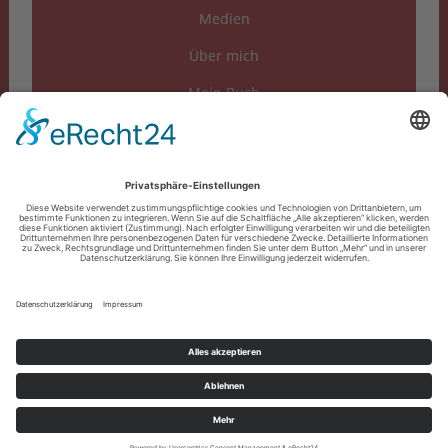
Medien
Über mich
Mein Buch
FAQs
copyright© b-edel.de |
Home
|
Impressum
|
Datenschutz
|
Kontakt
|
Login