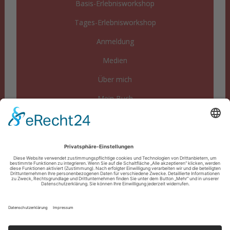
Basis-Erlebnisworkshop
Tages-Erlebnisworkshop
Anmeldung
Medien
Über mich
Mein Buch
FAQs