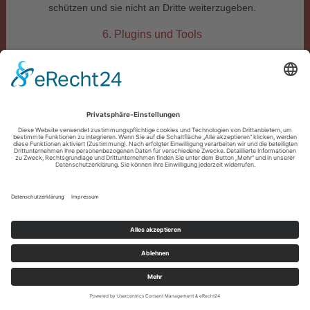
schützen und sie nicht an Dritte weiterzugeben.
6. Plugins und Tools
YouTube mit erweitertem Datenschutz
Diese Website bindet Videos der YouTube ein. Betreiber
der Seiten ist die Google Ireland Limited („Google“),
Gordon House, Barrow Street, Dublin 4, Irland.
Wir nutzen YouTube im erweiterten Datenschutzmodus.
Dieser Modus bewirkt laut YouTube, dass YouTube keine
Informationen über die Besucher auf dieser Website
speichert, bevor diese sich das Video ansehen. Die
Weitergabe von Daten an YouTube-Partner wird durch den
erweiterten Datenschutzmodus hingegen nicht zwingend
ausgeschlossen. So stellt YouTube – unabhängig davon,
ob Sie sich ein Video ansehen – eine Verbindung zum
Google DoubleClick-Netzwerk her.
Sobald Sie ein YouTube-Video auf dieser Website starten,
wird eine Verbindung zu den Servern von YouTube
hergestellt. Dabei wird dem YouTube-Server mitgeteilt,
welche unserer Seiten Sie besucht haben. Wenn Sie in