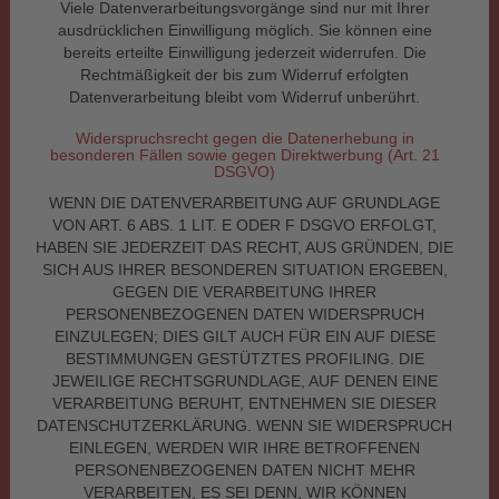
Viele Datenverarbeitungsvorgänge sind nur mit Ihrer
ausdrücklichen Einwilligung möglich. Sie können eine
bereits erteilte Einwilligung jederzeit widerrufen. Die
Rechtmäßigkeit der bis zum Widerruf erfolgten
Datenverarbeitung bleibt vom Widerruf unberührt.
Widerspruchsrecht gegen die Datenerhebung in
besonderen Fällen sowie gegen Direktwerbung (Art. 21
DSGVO)
WENN DIE DATENVERARBEITUNG AUF GRUNDLAGE
VON ART. 6 ABS. 1 LIT. E ODER F DSGVO ERFOLGT,
HABEN SIE JEDERZEIT DAS RECHT, AUS GRÜNDEN, DIE
SICH AUS IHRER BESONDEREN SITUATION ERGEBEN,
GEGEN DIE VERARBEITUNG IHRER
PERSONENBEZOGENEN DATEN WIDERSPRUCH
EINZULEGEN; DIES GILT AUCH FÜR EIN AUF DIESE
BESTIMMUNGEN GESTÜTZTES PROFILING. DIE
JEWEILIGE RECHTSGRUNDLAGE, AUF DENEN EINE
VERARBEITUNG BERUHT, ENTNEHMEN SIE DIESER
DATENSCHUTZERKLÄRUNG. WENN SIE WIDERSPRUCH
EINLEGEN, WERDEN WIR IHRE BETROFFENEN
PERSONENBEZOGENEN DATEN NICHT MEHR
VERARBEITEN, ES SEI DENN, WIR KÖNNEN